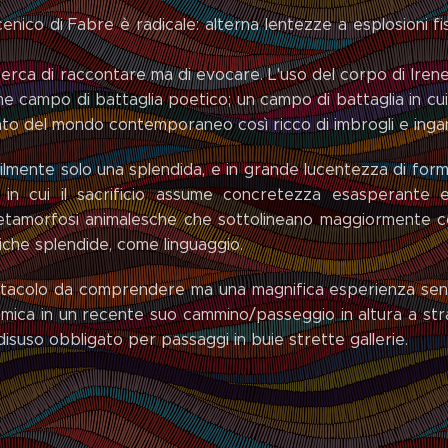
cenico di Fabre è radicale: alterna lentezze a esplosioni fisi
erca di raccontare ma di evocare. L'uso del corpo di Irene
e campo di battaglia poetico; un campo di battaglia in cu
nto del mondo contemporaneo così ricco di imbrogli e ingan
mente solo una splendida, e in grande lucentezza di forma,
 in cui il sacrificio assume concretezza esasperante
etamorfosi animalesche che sottolineano maggiormente c
iche splendide, come linguaggio.
acolo da comprendere ma una magnifica esperienza senso
amica in un recente suo cammino/passeggio in altura a stra
 disuso obbligato per passaggi in buie strette gallerie.