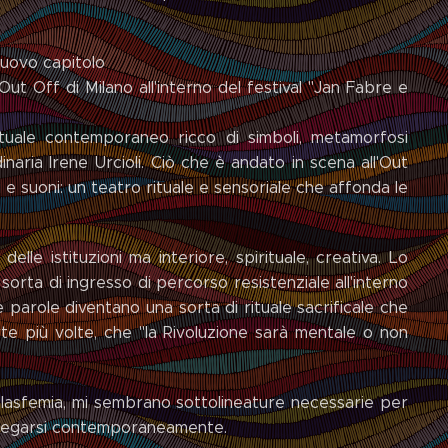
nuovo capitolo
Out Off di Milano all'interno del festival "Jan Fabre e
uale contemporaneo ricco di simboli, metamorfosi
naria Irene Urcioli. Ciò che è andato in scena all'Out
e suoni: un teatro rituale e sensoriale che affonda le
elle istituzioni ma interiore, spirituale, creativa. Lo
sorta di ingresso di percorso resistenziale all'interno
le parole diventano una sorta di rituale sacrificale che
rte più volte, che "la Rivoluzione sarà mentale o non
 blasfemia, mi sembrano sottolineature necessarie per
i e negarsi contemporaneamente.