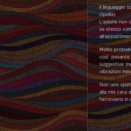
Il linguaggio s
cipolla)
L'azione non c
se stesso com
all'appiattime
Molto probabil
così pesante
suggestive m
vibrazioni mim
Non uno spett
alla mia cara 
ferroviario in