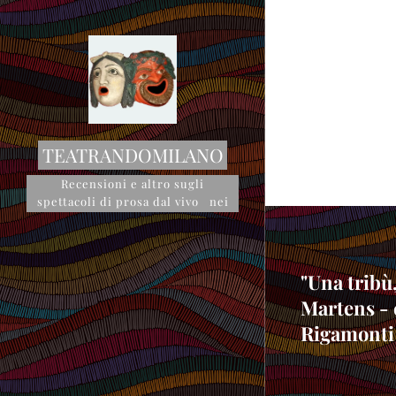
TEATRANDOMILANO
Recensioni e altro sugli
spettacoli di prosa dal vivo nei
teatri milanesi
"Una tribù
Martens - c
Rigamonti 