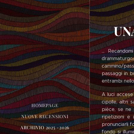
UN
… Recandomi 
drammaturgo
cammino/passe
passaggi in b
entrambi nell
A luci accese
cipolle, altr
HOMEPAGE
pièce, se ne 
NUOVE RECENSIONI
ripetizioni e
pronunciarli f
ARCHIVIO 2025 -2026
fondo si illu