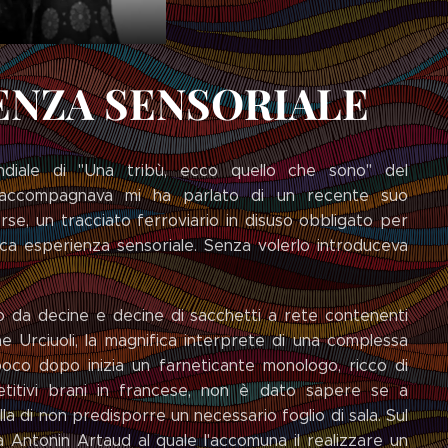
ENZA SENSORIALE
ndiale di "Una tribù, ecco quello che sono" del
 accompagnava mi ha parlato di un recente suo
rse, un tracciato ferroviario in disuso obbligato per
fica esperienza sensoriale. Senza volerlo introduceva
o da decine e decine di sacchetti a rete contenenti
ne Urciuoli, la magnifica interprete di una complessa
oco dopo inizia un farneticante monologo, ricco di
ripetitivi brani in francese, non è dato sapere se a
a di non predisporre un necessario foglio di sala. Sul
a Antonin Artaud al quale l'accomuna il realizzare un