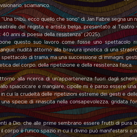
visionario, sciamanico.
 "Una tribù, ecco quello che sono" di Jan Fabre segna un 
teatrale del regista e artista belga, presentato al Teatro 
 40 anni di poesia della resistenza" (2025).
pone questo suo lavoro come fosse uno spettacolo rit
angue, nudità attorno alla bravura ipnotica di una straordi
spettacolo di trama, ma una successione di immagini, gesti 
etica del corpo, della ripetizione e della resistenza fisica.
attorno alla ricerca di un'appartenenza fuori dagli schemi d
 allo spiaccicare e mangiare, cipolle mi è parso essere una 
 in cui la crudeltà delle ripetizioni estreme dei gesti e del
n una specie di rinascita nella consapevolezza, gridata fo
menti a Dio, che alle prime sembrano essere frutti di pura
 il corpo è l'unico spazio in cui il divino può manifestars