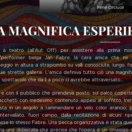
Irene Orciuoli
A MAGNIFICA ESPERI
a teatro (all'Aut Off) per assistere alla prima mo
/performer belga Jan Fabre, la cara amica che mi
ggio in altura a strapiombo su valli conosciute, lungo, fo
uie strette gallerie. L'amica definiva tutto ciò una magni
o spettacolo che da lì a poco ci avrebbe attraversato…
 e con il pubblico che prendeva posto, sul palco copert
i sacchetti con medesimo contenuto appesi al soffitto, Ire
sta in un angolo a rammendare un velo color arancio; p
 intervallato, fuori campo, dalla recitazione di alcuni 
osse lo stesso Fabre. Una pecca organizzativa è stata quell
mina una didascalia che precisa che l'opera è un omaggio 