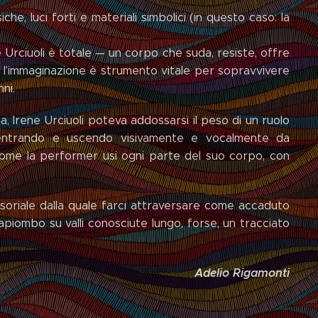
che, luci forti e materiali simbolici (in questo caso: la
 Urciuoli è totale — un corpo che suda, resiste, offre
i l'immaginazione è strumento vitale per sopravvivere
ni.
 Irene Urciuoli poteva addossarsi il peso di un ruolo
 entrando e uscendo visivamente e vocalmente da
ome la performer usi ogni parte del suo corpo, con
riale dalla quale farci attraversare come accaduto
piombo su valli conosciute lungo, forse, un tracciato
Adelio Rigamonti