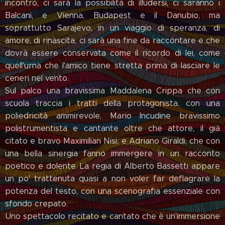
incontro, ci sarà la possibilità di illudersi, ci saranno i
Balcani, e Vienna, Budapest e il Danubio, ma
soprattutto Sarajevo, in un viaggio di speranza, di
amore, di rinascita, ci sarà una fine da raccontare e che
dovrà essere conservata come il ricordo di lei, come
quell'urna che l'amico tiene stretta prima di lasciare le
ceneri nel vento.
Sul palco una bravissima Maddalena Crippa che con
scuola traccia i tratti della protagonista, con una
poliedricità ammirevole, Mario Incudine bravissimo
polistrumentista e cantante oltre che attore, il già
citato e bravo Maximilian Nisi, e Adriano Giraldi, che con
una bella sinergia fanno immergere in un racconto
poetico e dolente. La regia di Alberto Bassetti appare
un po' trattenuta quasi a non voler far deflagrare la
potenza del testo, con una scenografia essenziale con
sfondo crepato.
Uno spettacolo recitato e cantato che è un'immersione