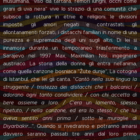
musulmana, "viso da tartara, femori lunghi, occhi come
grani di uva nera" vive lo strazio di una comunità che
subisce la rottura in etnie e religioni, le divisioni
imposte, gli amori negati e contrastati, gli
allontanamenti forzati, i distacchi familiari in nome di una
purezza e supremazia degli uni sugli altri. Di lei si
innamora durante un temporaneo trasferimento a
Sarajevo nel 1997 Max, Maximilian Nisi, ingegnere
austriaco. La storia della donna gli entra nell'anima,
come quella canzone bosniaca "Žute dunje", La cotogna
di Istanbul, che lei gli canta. "
Cantò nella sua lingua la
struggente / tristezza dei distacchi che i balcanici /
adorano ogni tanto condividere / con chi accetta di
bere assieme a loro. / C'era un lamento, spesso
ripetuto, / nella canzone, ed era lo stesso / che lui
aveva sentito anni prima / sotto le muraglie di
Diyarbakir...
". Quando si rivedranno e potranno amarsi
davvero saranno passati tre anni dal loro primo