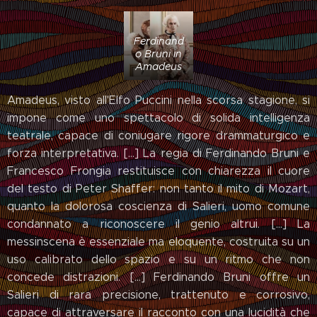
Ferdinand
o Bruni in
Amadeus
Amadeus, visto all'Elfo Puccini nella scorsa stagione, si
impone come uno spettacolo di solida intelligenza
teatrale, capace di coniugare rigore drammaturgico e
forza interpretativa. [...] La regia di Ferdinando Bruni e
Francesco Frongia restituisce con chiarezza il cuore
del testo di Peter Shaffer: non tanto il mito di Mozart,
quanto la dolorosa coscienza di Salieri, uomo comune
condannato a riconoscere il genio altrui. [...] La
messinscena è essenziale ma eloquente, costruita su un
uso calibrato dello spazio e su un ritmo che non
concede distrazioni. [...] Ferdinando Bruni offre un
Salieri di rara precisione, trattenuto e corrosivo,
capace di attraversare il racconto con una lucidità che