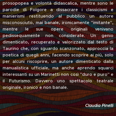
prosopopea e volontà didascalica, mentre sono le
parodie di Folgore a dissacrare i classicismi e
manierismi restituendo al pubblico un autore
misconosciuto, mai banale, ironicamente "imitante",
mentre le sue opere originali venivano
pedissequamente non considerate. Un genio
dimenticato, recuperato e valorizzato dal testo di
Taurino che, con sguardo scanzonato, approccia la
poetica di quegli anni, facendo scoprire ai più, solo
per alcuni riscoprire, un autore dimenticato dalla
manualistica ufficiale, ma anche aprendo squarci
interessanti su un Marinetti non così "duro e puro" e
il Futurismo. Davvero uno spettacolo teatrale
originale, ironico e non banale.
Claudia Pinelli