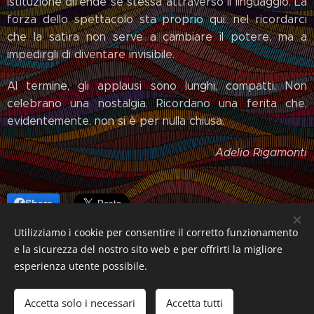
istituzione difende sé stessa attraverso il linguaggio. La
forza dello spettacolo sta proprio qui: nel ricordarci
che la satira non serve a cambiare il potere, ma a
impedirgli di diventare invisibile.
Al termine, gli applausi sono lunghi, compatti. Non
celebrano una nostalgia. Ricordano una ferita che,
evidentemente, non si è per nulla chiusa.
Adelio Rigamonti
Share
Utilizziamo i cookie per consentire il corretto funzionamento
e la sicurezza del nostro sito web e per offrirti la migliore
esperienza utente possibile.
HOME
Accetta solo i necessari
Accetta tutti
Creato con
Webnode
Cookies