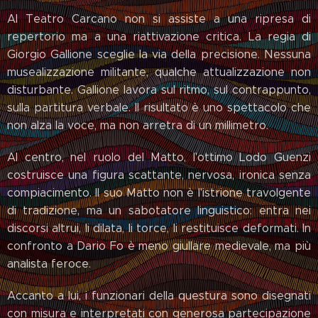
Al Teatro Carcano non si assiste a una ripresa di
repertorio ma a una riattivazione critica. La regia di
Giorgio Gallione sceglie la via della precisione. Nessuna
musealizzazione militante, qualche attualizzazione non
disturbante. Gallione lavora sul ritmo, sul contrappunto,
sulla partitura verbale. Il risultato è uno spettacolo che
non alza la voce, ma non arretra di un millimetro.
Al centro, nel ruolo del Matto, l'ottimo Lodo Guenzi
costruisce una figura scattante, nervosa, ironica senza
compiacimento. Il suo Matto non è l'istrione travolgente
di tradizione, ma un sabotatore linguistico: entra nei
discorsi altrui, li dilata, li torce, li restituisce deformati. In
confronto a Dario Fo è meno giullare medievale, ma più
analista feroce.
Accanto a lui, i funzionari della questura sono disegnati
con misura e interpretati con generosa partecipazione