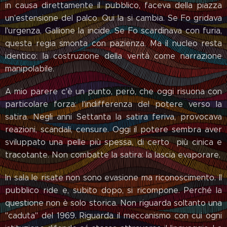
in causa direttamente il pubblico, faceva della piazza
un'estensione del palco. Qui la si cambia. Se Fo gridava
l'urgenza, Gallione la incide. Se Fo scardinava con furia,
questa regia smonta con pazienza. Ma il nucleo resta
identico: la costruzione della verità come narrazione
manipolabile.
A mio parere c'è un punto, però, che oggi risuona con
particolare forza: l'indifferenza del potere verso la
satira. Negli anni Settanta la satira feriva, provocava
reazioni, scandali, censure. Oggi il potere sembra aver
sviluppato una pelle più spessa, di certo più cinica e
tracotante. Non combatte la satira: la lascia evaporare.
In sala le risate non sono evasione ma riconoscimento. Il
pubblico ride e, subito dopo, si ricompone. Perché la
questione non è solo storica. Non riguarda soltanto una
"caduta" del 1969. Riguarda il meccanismo con cui ogni