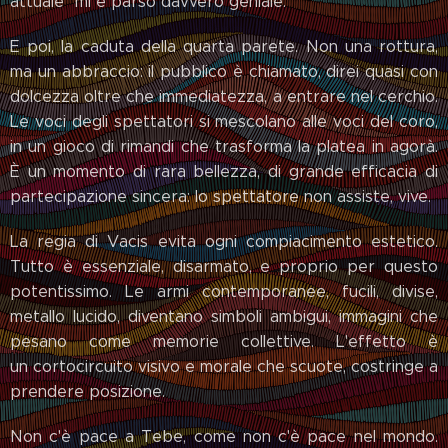
attuale" mi è parso davvero geniale.
E poi, la caduta della quarta parete. Non una rottura,
ma un abbraccio: il pubblico è chiamato, direi quasi con
dolcezza oltre che immediatezza, a entrare nel cerchio.
Le voci degli spettatori si mescolano alle voci del coro,
in un gioco di rimandi che trasforma la platea in agorà.
È un momento di rara bellezza, di grande efficacia di
partecipazione sincera: lo spettatore non assiste, vive.
La regia di Vacis evita ogni compiacimento estetico.
Tutto è essenziale, disarmato, e proprio per questo
potentissimo. Le armi contemporanee, fucili, divise,
metallo lucido, diventano simboli ambigui, immagini che
pesano come memorie collettive. L'effetto è
un cortocircuito visivo e morale che scuote, costringe a
prendere posizione.
Non c'è pace a Tebe, come non c'è pace nel mondo.