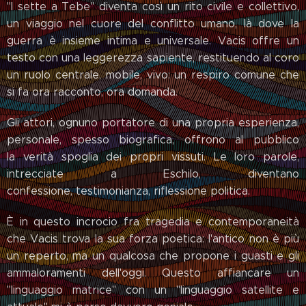
"I sette a Tebe" diventa così un rito civile e collettivo,
un viaggio nel cuore del conflitto umano, là dove la
guerra è insieme intima e universale. Vacis offre un
testo con una leggerezza sapiente, restituendo al coro
un ruolo centrale, mobile, vivo: un respiro comune che
si fa ora racconto, ora domanda.
Gli attori, ognuno portatore di una propria esperienza,
personale, spesso biografica, offrono al pubblico
la verità spoglia dei propri vissuti. Le loro parole,
intrecciate a Eschilo, diventano
confessione, testimonianza, riflessione politica.
È in questo incrocio fra tragedia e contemporaneità
che Vacis trova la sua forza poetica: l'antico non è più
un reperto, ma un qualcosa che propone i guasti e gli
ammaloramenti dell'oggi. Questo affiancare un
"linguaggio matrice" con un "linguaggio satellite e