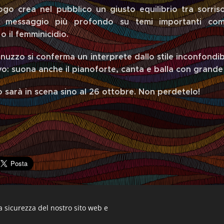
ogo crea nel pubblico un giusto equilibrio tra sorris
 messaggio più profondo su temi importanti come
o il femminicidio.
nuzzo si conferma un interprete dallo stile inconfondib
ievo: suona anche il pianoforte, canta e balla con grande
 sarà in scena sino al 26 ottobre. Non perdetelo!
a sicurezza del nostro sito web e