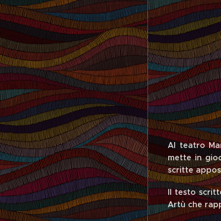
Al teatro Ma
mette in gio
scritte appo
Il testo scri
Artù che rapp