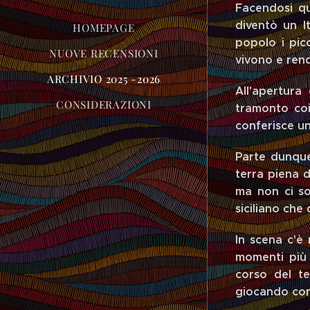
Facendosi q
diventò un It
HOMEPAGE
popolo i picc
NUOVE RECENSIONI
vivono e rend
ARCHIVIO 2025 -2026
All'apertura
CONSIDERAZIONI
tramonto coi 
conferisce un
Parte dunque
terra piena d
ma non ci so
siciliano ch
In scena c'è 
momenti più 
corso del t
giocando con l