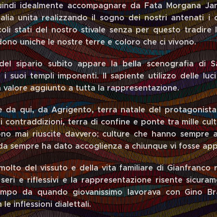
uindi idealmente accompagnare da Fata Morgana Jann
alia unita realizzando il sogno dei nostri antenati i q
oli stati del nostro stivale senza per questo tradire l
ono uniche le nostre terre e coloro che ci vivono.
 del sipario subito appare la bella scenografia di 
i suoi templi imponenti. Il sapiente utilizzo delle lu
 valore aggiunto a tutta la rappresentazione.
 da qui, da Agrigento, terra natale del protagonista 
i contraddizioni, terra di confine e ponte tra mille c
no mai riuscite davvero; culture che hanno sempre ar
e da sempre ha dato accoglienza a chiunque vi fosse ap
molto del vissuto e della vita familiare di Gianfranco 
seri e riflessivi e la rappresentazione risente sicura
empo da quando giovanissimo lavorava con Gino Bra
e inflessioni dialettali.