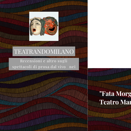
TEATRANDOMILANO
Recensioni e altro sugli
spettacoli di prosa dal vivo nei
teatri milanesi
"Fata Morg
Teatro Man