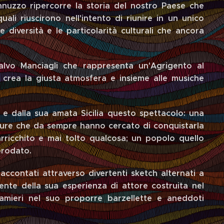
uzzo ripercorre la storia del nostro Paese che
uali riuscirono nell'intento di riunire in un unico
e diversità e le particolarità culturali che ancora
Salvo Manciagli che rappresenta un'Agrigento al
ci crea la giusta atmosfera e insieme alle musiche
e dalla sua amata Sicilia questo spettacolo: una
ulture che da sempre hanno cercato di conquistarla
ricchito e mai tolto qualcosa; un popolo quello
prodato.
raccontati attraverso divertenti sketch alternati a
mente della sua esperienza di attore costruita nel
mieri nel suo proporre barzellette e aneddoti