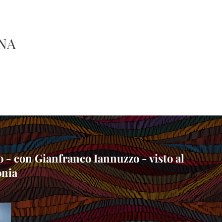
NA
 - con Gianfranco Iannuzzo - visto al
onia