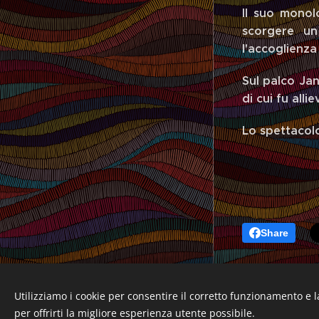
Il suo monol
scorgere un
l'accoglienza 
Sul palco Jan
di cui fu all
Lo spettacolo
Share
HOME
Utilizziamo i cookie per consentire il corretto funzionamento e l
Creato con
Webnode
per offrirti la migliore esperienza utente possibile.