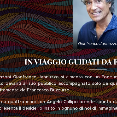
Gianfranco Jannuzz
IN VIAGGIO GUIDATI DA
nzoni Gianfranco Jannuzzo si cimenta con un "one m
co davanti al suo pubblico accompagnato solo da quat
sitamente da Francesco Buzzurro.
tto a quattro mani con Angelo Callipo prende spunto da
resenta il desiderio insito in ognuno di noi di immaginar